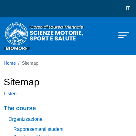
Corso di laurea in Scienze Motorie,
Skip to main content
IT
Home
Sitemap
Sitemap
Listen
Navigazione principale
The course
Organizzazione
Rappresentanti studenti