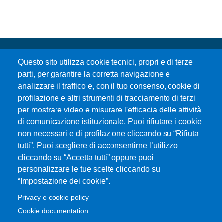
Questo sito utilizza cookie tecnici, propri e di terze
parti, per garantire la corretta navigazione e
analizzare il traffico e, con il tuo consenso, cookie di
profilazione e altri strumenti di tracciamento di terzi
per mostrare video e misurare l'efficacia delle attività
Università degli Studi di Messina
di comunicazione istituzionale. Puoi rifiutare i cookie
Piazza Pugliatti, 1 - 98122 Messina
non necessari e di profilazione cliccando su “Rifiuta
Cod. Fiscale 80004070837
tutti”. Puoi scegliere di acconsentirne l’utilizzo
P.IVA 00724160833
cliccando su “Accetta tutti” oppure puoi
Centralino: 090 676 1
personalizzare le tue scelte cliccando su
MENÙ SOCIAL
“Impostazione dei cookie”.
Privacy e cookie policy
MENÙ FOOTER 1
Cookie documentation
Accessibility statement